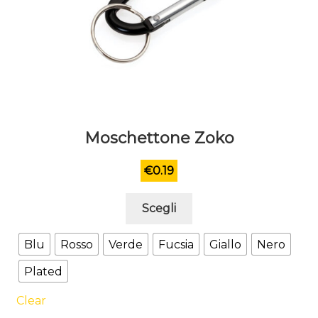
Moschettone Zoko
€
0.19
Questo
Scegli
prodotto
ha
Blu
Rosso
Verde
Fucsia
Giallo
Nero
più
Plated
varianti.
Le
Clear
opzioni