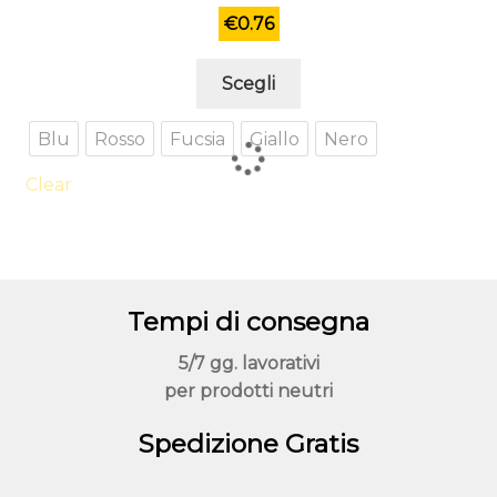
€
0.76
Questo
Scegli
prodotto
ha
Blu
Rosso
Fucsia
Giallo
Nero
più
varianti.
Clear
Le
opzioni
possono
essere
Tempi di consegna
scelte
nella
5/7 gg. lavorativi
pagina
per prodotti neutri
del
prodotto
Spedizione Gratis