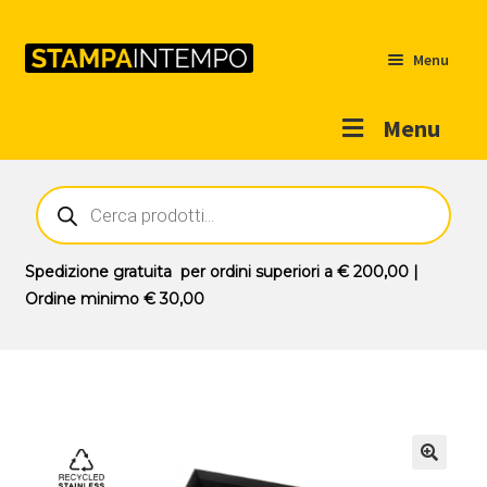
Menu
Menu
Home
Ricerca
prodotti
Outlet
Prodotti
Espandi
Spedizione gratuita
per ordini superiori a
€ 200,00
|
il
Ordine minimo
€ 30,00
Novità
menu
Contatti
child
Il mio account
🔍