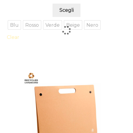
Questo
Scegli
prodotto
ha
Blu
Rosso
Verde
Beige
Nero
più
varianti.
Clear
Le
opzioni
possono
essere
scelte
nella
pagina
del
prodotto