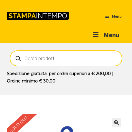
Menu
Menu
Home
Ricerca
prodotti
Outlet
Prodotti
Espandi
Spedizione gratuita
per ordini superiori a
€ 200,00
|
il
Ordine minimo
€ 30,00
Novità
menu
Contatti
child
Il mio account
SOLD OUT
🔍