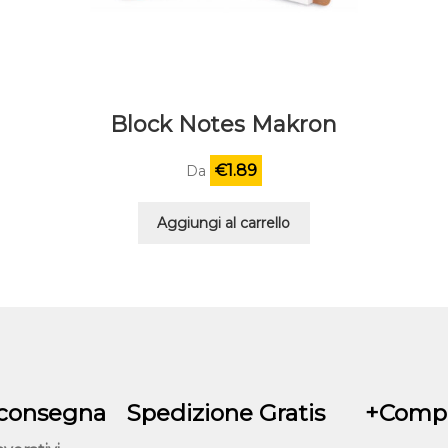
Block Notes Makron
€
1.89
Da
Aggiungi al carrello
 consegna
Spedizione Gratis
+Compr