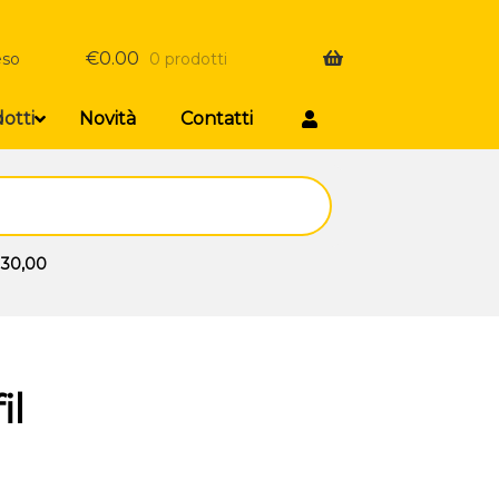
€
0.00
eso
0 prodotti
otti
Novità
Contatti
 30,00
il