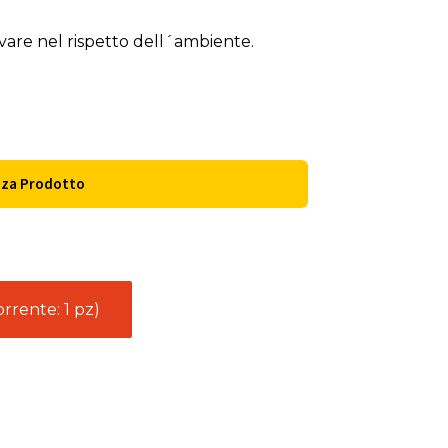
lvare nel rispetto dell´ambiente.
zza Prodotto
rrente: 1 pz)