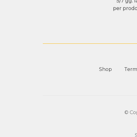
5/7 gg. l
per prodo
Shop
Termi
© Co