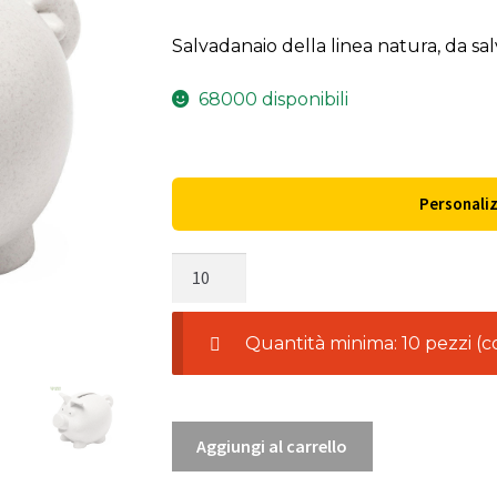
Salvadanaio della linea natura, da sa
68000 disponibili
Personali
Salvadanaio
Darfil
quantità
Quantità minima: 10 pezzi (co
Aggiungi al carrello