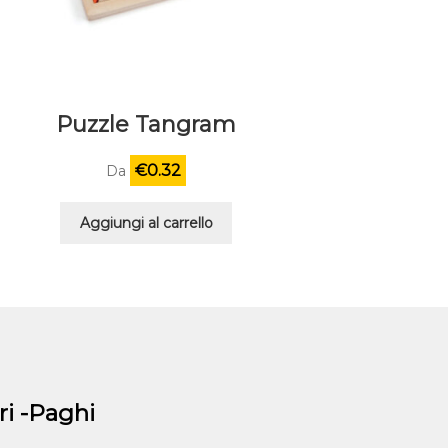
Puzzle Tangram
€
0.32
Da
Aggiungi al carrello
i -Paghi