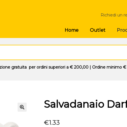
Richiedi un r
Prod
Home
Outlet
zione gratuita
per ordini superiori a
€ 200,00
| Ordine minimo
€
Salvadanaio Darf
🔍
€
1.33