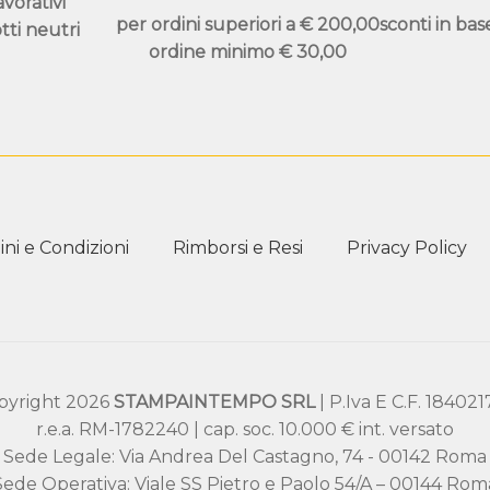
avorativi
per ordini superiori a
€ 200,00
sconti in bas
tti neutri
ordine minimo
€ 30,00
ni e Condizioni
Rimborsi e Resi
Privacy Policy
pyright 2026
STAMPAINTEMPO SRL
| P.Iva E C.F. 18402
r.e.a. RM-1782240 | cap. soc. 10.000 € int. versato
Sede Legale: Via Andrea Del Castagno, 74 - 00142 Roma
Sede Operativa: Viale SS Pietro e Paolo 54/A – 00144 Rom