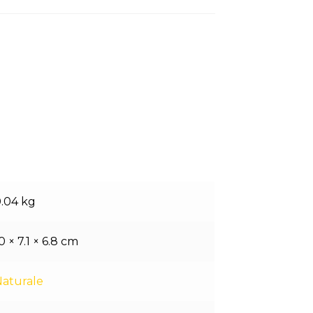
.04 kg
0 × 7.1 × 6.8 cm
aturale