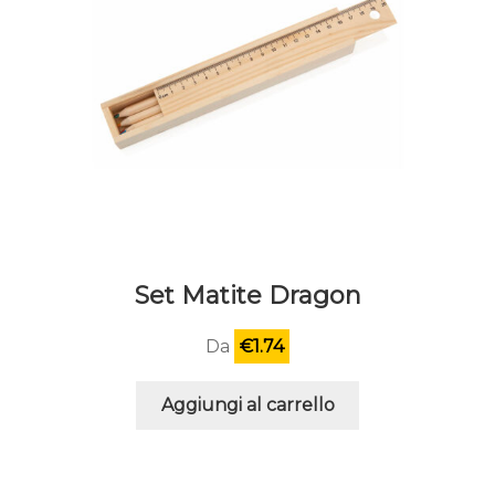
prodotto
Set Matite Dragon
Da
€
1.74
Aggiungi al carrello