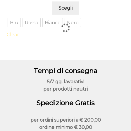
Questo
Scegli
prodotto
ha
Blu
Rosso
Bianco
Nero
più
varianti.
Clear
Le
opzioni
possono
essere
Tempi di consegna
scelte
nella
5/7 gg. lavorativi
pagina
per prodotti neutri
del
prodotto
Spedizione Gratis
per ordini superiori a
€ 200,00
ordine minimo
€ 30,00