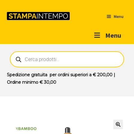
Menu
Menu
Home
Ricerca
prodotti
Outlet
Prodotti
Espandi
Spedizione gratuita
per ordini superiori a
€ 200,00
|
il
Ordine minimo
€ 30,00
Novità
menu
Contatti
child
Il mio account
🔍