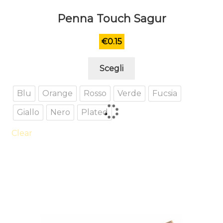
Penna Touch Sagur
€
0.15
Questo
Scegli
prodotto
ha
Blu
Orange
Rosso
Verde
Fucsia
più
Giallo
Nero
Plated
varianti.
Le
Clear
opzioni
possono
essere
scelte
nella
pagina
del