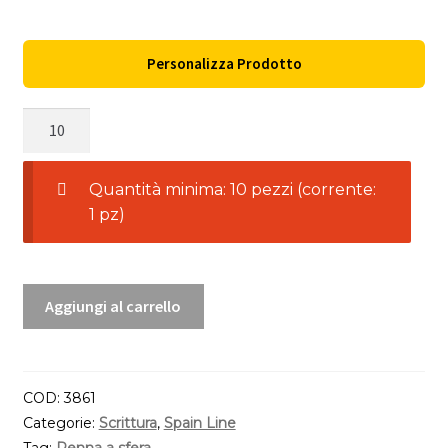
Personalizza Prodotto
Penna
a
Sfera
Quantità minima: 10 pezzi (corrente:
Horten
1 pz)
quantità
Aggiungi al carrello
COD:
3861
Categorie:
Scrittura
,
Spain Line