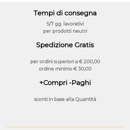
scelte
nella
Tempi di consegna
pagina
del
5/7 gg. lavorativi
prodotto
per prodotti neutri
Spedizione Gratis
per ordini superiori a
€ 200,00
ordine minimo
€ 30,00
+Compri -Paghi
sconti in base alla
Quantità