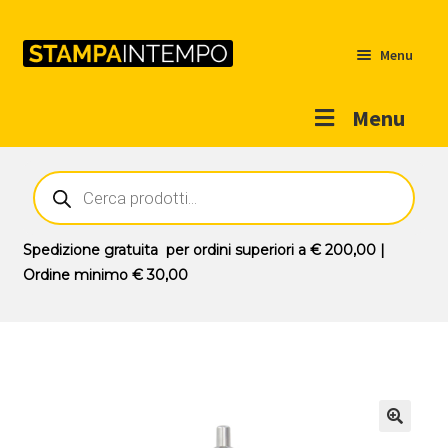
Menu
Menu
Home
Ricerca
prodotti
Outlet
Prodotti
Espandi
Spedizione gratuita
per ordini superiori a
€ 200,00
|
il
Ordine minimo
€ 30,00
Novità
menu
Contatti
child
Il mio account
🔍