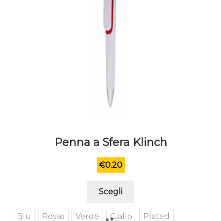
Penna a Sfera Klinch
€
0.20
Questo
Scegli
prodotto
ha
Blu
Rosso
Verde
Giallo
Plated