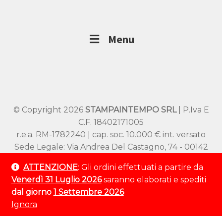
Menu
© Copyright 2026
STAMPAINTEMPO SRL
| P.Iva E
C.F. 18402171005
r.e.a. RM-1782240 | cap. soc. 10.000 € int. versato
Sede Legale: Via Andrea Del Castagno, 74 - 00142
Roma
ATTENZIONE
: Gli ordini effettuati a partire da
Sede Operativa: Viale SS Pietro e Paolo 54/A –
Venerdì 31 Luglio 2026
saranno elaborati e spediti
00144 Roma
dal giorno
1 Settembre 2026
Tel:
+39 320 9529 802
Ignora