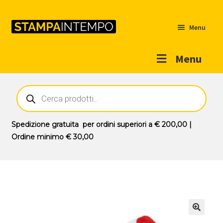
Menu
Menu
Home
Ricerca
prodotti
Outlet
Prodotti
Espandi
Spedizione gratuita
per ordini superiori a
€ 200,00
|
il
Ordine minimo
€ 30,00
Novità
menu
Contatti
child
Il mio account
🔍