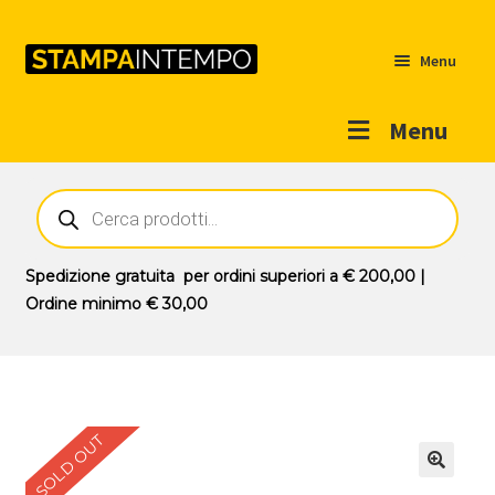
Menu
Menu
Home
Ricerca
prodotti
Outlet
Prodotti
Espandi
Spedizione gratuita
per ordini superiori a
€ 200,00
|
il
Ordine minimo
€ 30,00
Novità
menu
Contatti
child
Il mio account
SOLD OUT
🔍