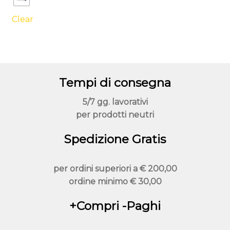
più
varianti.
Clear
Le
opzioni
possono
essere
Tempi di consegna
scelte
nella
5/7 gg. lavorativi
pagina
per prodotti neutri
del
prodotto
Spedizione Gratis
per ordini superiori a
€ 200,00
ordine minimo
€ 30,00
+Compri -Paghi