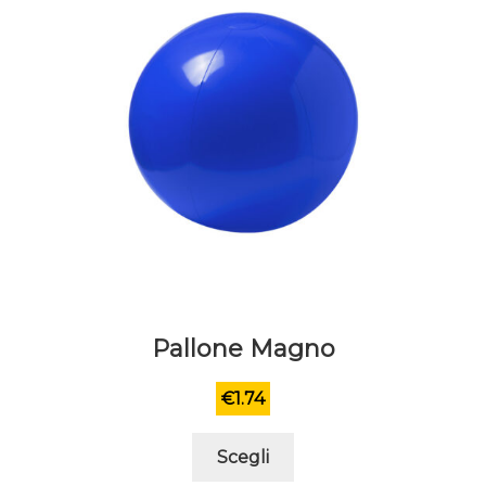
Pallone Magno
€
1.74
Questo
Scegli
prodotto