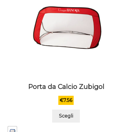
pagina
del
prodotto
Porta da Calcio Zubigol
€
7.56
Questo
Scegli
prodotto
ha