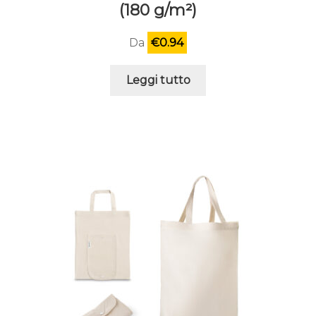
(180 g/m²)
Da
€
0.94
Leggi tutto