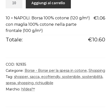
NAPOLI.
Aggiungi al carrello
Borsa
100%
€
1.06
10
NAPOLI. Borsa 100% cotone (120 g/m²)
×
cotone
con maglia 100% cotone nella parte
(120
frontale (100 g/m²)
g/m²)
con
Totale:
€
10.60
maglia
100%
cotone
nella
COD:
92935
parte
Categorie:
Borse - Borse per la spesa in cotone
,
Shopping
frontale
Tag:
shopper, sacca, ecofriendly, sostenibile, sostenibilità,
(100
spesa, shopping, richiudibile
g/m²)
Marchio:
hi!dea™
quantità