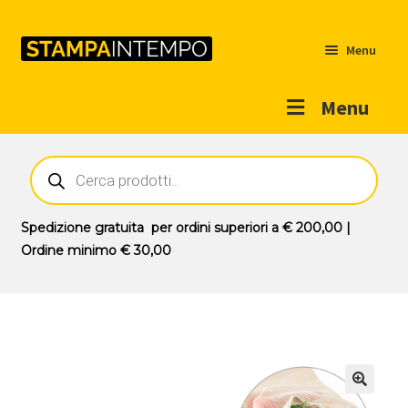
Menu
Menu
Home
Ricerca
prodotti
Outlet
Prodotti
Espandi
Spedizione gratuita
per ordini superiori a
€ 200,00
|
il
Ordine minimo
€ 30,00
Novità
menu
Contatti
child
Il mio account
🔍