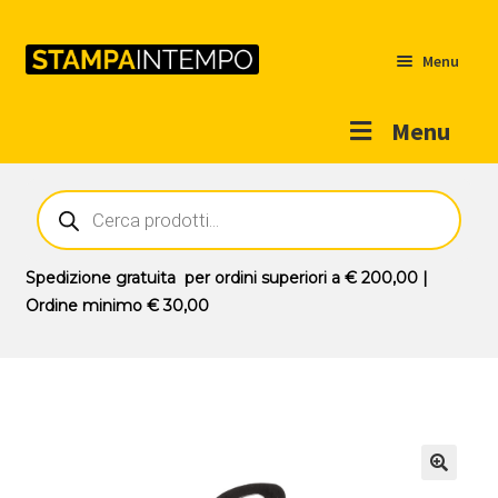
Menu
Menu
Home
Ricerca
prodotti
Outlet
Prodotti
Espandi
Spedizione gratuita
per ordini superiori a
€ 200,00
|
il
Ordine minimo
€ 30,00
Novità
menu
Contatti
child
Il mio account
🔍