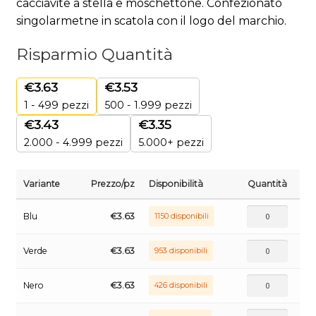
cacciavite a stella e moschettone. Confezionato
singolarmetne in scatola con il logo del marchio.
Risparmio Quantità
€
3.63
€
3.53
1 - 499
pezzi
500 - 1.999 pezzi
€
3.43
€
3.35
2.000 - 4.999 pezzi
5.000+ pezzi
Variante
Prezzo/pz
Disponibilità
Quantità
Blu
€
3.63
1150 disponibili
Verde
€
3.63
953 disponibili
Nero
€
3.63
426 disponibili