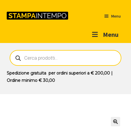
Menu
Menu
Home
Ricerca
prodotti
Outlet
Prodotti
Espandi
Spedizione gratuita
per ordini superiori a
€ 200,00
|
il
Ordine minimo
€ 30,00
Novità
menu
Contatti
child
Il mio account
🔍