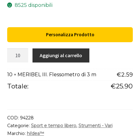
8525 disponibili
Personalizza Prodotto
MERIBEL
Aggiungi al carrello
III.
Flessometro
€
2.59
10
MERIBEL III. Flessometro di 3 m
×
di
3
Totale:
€
25.90
m
quantità
COD:
94228
Categorie:
Sport e tempo libero
,
Strumenti - Vari
Marchio:
hi!dea™