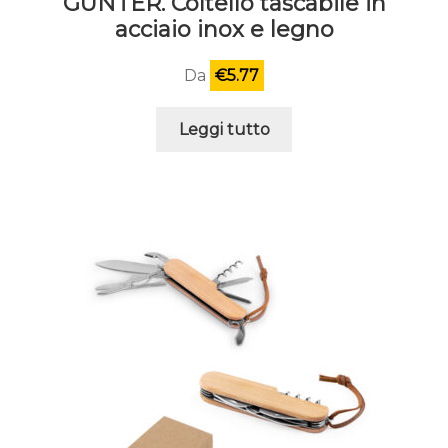
GUNTER. Coltello tascabile in
acciaio inox e legno
Da
€
5.77
Leggi tutto