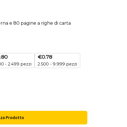
rna e 80 pagine a righe di carta
.80
€
0.78
00 - 2.499 pezzi
2.500 - 9.999 pezzi
zza Prodotto