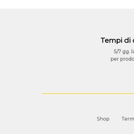
opzioni
possono
essere
scelte
nella
pagina
Tempi di
del
5/7 gg. l
prodotto
per prodo
Shop
Termi