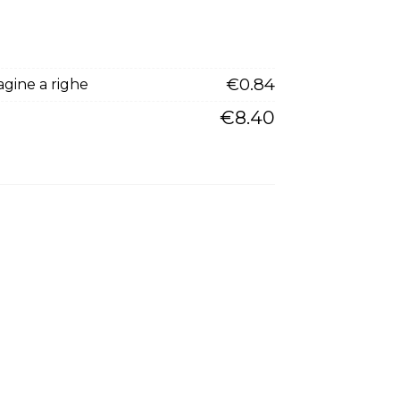
€
0.84
gine a righe
€
8.40