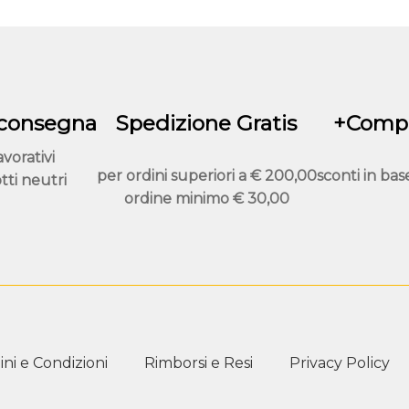
possono
essere
scelte
nella
pagina
del
 consegna
Spedizione Gratis
+Compr
prodotto
avorativi
per ordini superiori a
€ 200,00
sconti in bas
tti neutri
ordine minimo
€ 30,00
ni e Condizioni
Rimborsi e Resi
Privacy Policy