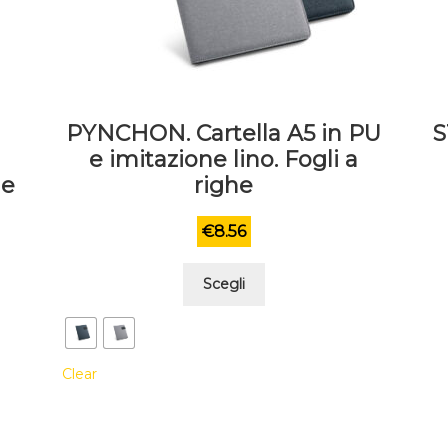
PYNCHON. Cartella A5 in PU
S
a
e imitazione lino. Fogli a
he
righe
€
8.56
Questo
Scegli
prodotto
ha
più
Clear
varianti.
Le
opzioni