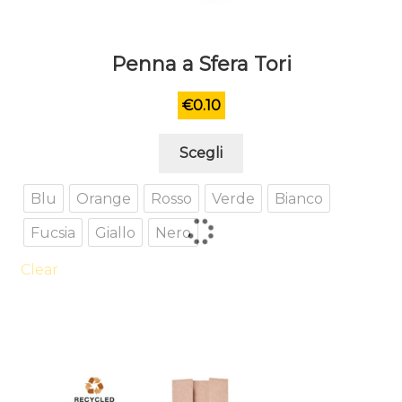
Penna a Sfera Tori
€
0.10
Questo
Scegli
prodotto
ha
Blu
Orange
Rosso
Verde
Bianco
più
Fucsia
Giallo
Nero
varianti.
Le
Clear
opzioni
possono
essere
scelte
nella
pagina