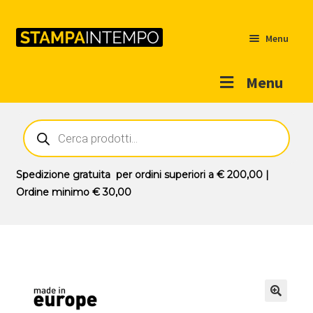
Menu
Menu
Home
Ricerca
prodotti
Outlet
Prodotti
Espandi
Spedizione gratuita
per ordini superiori a
€ 200,00
|
il
Ordine minimo
€ 30,00
Novità
menu
Contatti
child
Il mio account
🔍