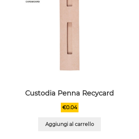
del
prodotto
Custodia Penna Recycard
€
0.04
Aggiungi al carrello