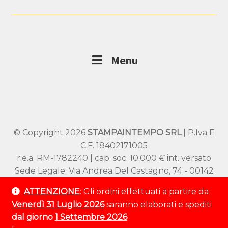
Menu
© Copyright 2026
STAMPAINTEMPO SRL
| P.Iva E
C.F. 18402171005
r.e.a. RM-1782240 | cap. soc. 10.000 € int. versato
Sede Legale: Via Andrea Del Castagno, 74 - 00142
Roma
ATTENZIONE
: Gli ordini effettuati a partire da
Sede Operativa: Viale SS Pietro e Paolo 54/A –
Venerdì 31 Luglio 2026
saranno elaborati e spediti
00144 Roma
dal giorno
1 Settembre 2026
Tel:
+39 320 9529 802