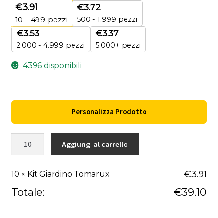
€
3.91
€
3.72
500 - 1.999 pezzi
10 - 499
pezzi
€
3.53
€
3.37
2.000 - 4.999 pezzi
5.000+ pezzi
4396 disponibili
Personalizza Prodotto
Kit
Aggiungi al carrello
Giardino
Tomarux
€
3.91
10
Kit Giardino Tomarux
×
quantità
Totale:
€
39.10