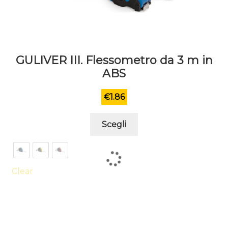
GULIVER III. Flessometro da 3 m in
ABS
€
1.86
Questo
Scegli
prodotto
ha
più
varianti.
Clear
Le
opzioni
possono
essere