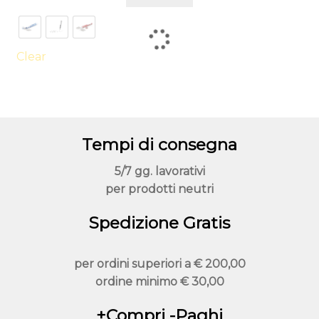
prodotto
ha
più
varianti.
Clear
Le
opzioni
possono
essere
Tempi di consegna
scelte
nella
5/7 gg. lavorativi
pagina
per prodotti neutri
del
prodotto
Spedizione Gratis
per ordini superiori a
€ 200,00
ordine minimo
€ 30,00
+Compri -Paghi