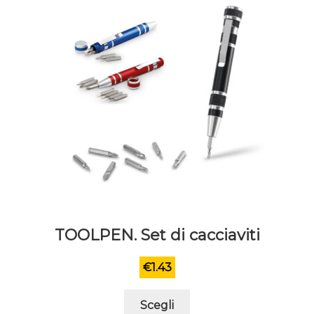
scelte
nella
pagina
del
prodotto
TOOLPEN. Set di cacciaviti
€
1.43
Questo
Scegli