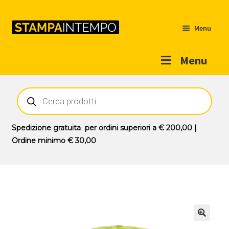
Menu
Menu
Home
Ricerca
prodotti
Outlet
Prodotti
Espandi
Spedizione gratuita
per ordini superiori a
€ 200,00
|
il
Ordine minimo
€ 30,00
Novità
menu
Contatti
child
Il mio account
🔍