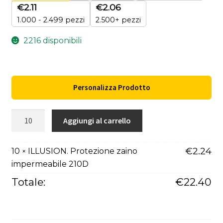
€
2.11
€
2.06
1.000 - 2.499 pezzi
2.500+ pezzi
2216 disponibili
Personalizza Prodotto
ILLUSION.
Aggiungi al carrello
Protezione
zaino
€
2.24
10
ILLUSION. Protezione zaino
×
impermeabile
impermeabile 210D
210D
quantità
Totale:
€
22.40