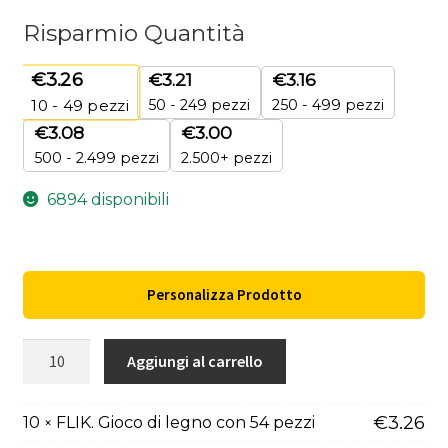
Risparmio Quantità
€
3.26
€
3.21
€
3.16
50 - 249 pezzi
250 - 499 pezzi
10 - 49
pezzi
€
3.08
€
3.00
500 - 2.499 pezzi
2.500+ pezzi
6894 disponibili
Personalizza Prodotto
FLIK.
Aggiungi al carrello
Gioco
di
€
3.26
10
FLIK. Gioco di legno con 54 pezzi
×
legno