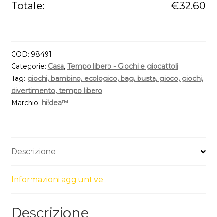
con
Totale:
€
32.60
54
pezzi
quantità
COD:
98491
Categorie:
Casa
,
Tempo libero - Giochi e giocattoli
Tag:
giochi, bambino, ecologico, bag, busta, gioco, giochi,
divertimento, tempo libero
Marchio:
hi!dea™
Descrizione
Informazioni aggiuntive
Descrizione