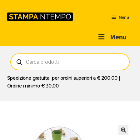
Menu
Menu
Home
Ricerca
prodotti
Outlet
Prodotti
Espandi
Spedizione gratuita
per ordini superiori a
€ 200,00
|
il
Ordine minimo
€ 30,00
Novità
menu
Contatti
child
Il mio account
🔍