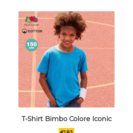
essere
scelte
nella
pagina
del
prodotto
T-Shirt Bimbo Colore Iconic
€
1.83