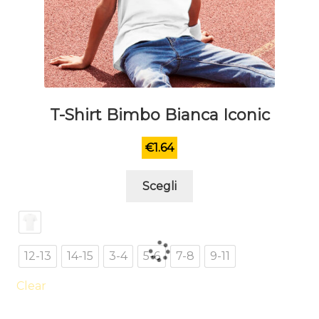
T-Shirt Bimbo Bianca Iconic
€
1.64
Questo
Scegli
prodotto
ha
più
varianti.
12-13
14-15
3-4
5-6
7-8
9-11
Le
opzioni
Clear
possono