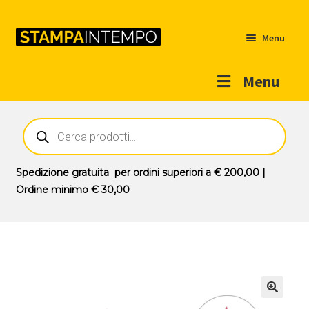
Menu
Menu
Home
Ricerca
prodotti
Outlet
Prodotti
Espandi
Spedizione gratuita
per ordini superiori a
€ 200,00
|
il
Ordine minimo
€ 30,00
Novità
menu
Contatti
child
Il mio account
🔍