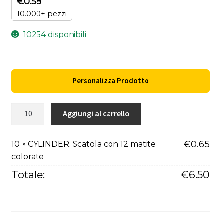
€
0.58
10.000+ pezzi
10254 disponibili
Personalizza Prodotto
CYLINDER.
Aggiungi al carrello
Scatola
con
€
0.65
10
CYLINDER. Scatola con 12 matite
×
12
colorate
matite
colorate
Totale:
€
6.50
quantità