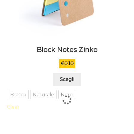
Block Notes Zinko
€
0.10
Questo
Scegli
prodotto
ha
Bianco
Naturale
Nero
più
varianti.
Clear
Le
opzioni
possono