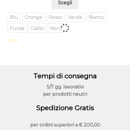
Scegli
prodotto
ha
Blu
Orange
Rosso
Verde
Bianco
più
Fucsia
Giallo
Nero
varianti.
Le
Clear
opzioni
possono
essere
scelte
nella
Tempi di consegna
pagina
del
5/7 gg. lavorativi
prodotto
per prodotti neutri
Spedizione Gratis
per ordini superiori a
€ 200,00