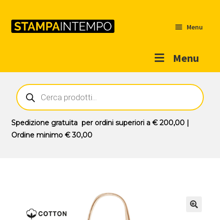
Menu
Menu
Home
Ricerca
prodotti
Outlet
Prodotti
Espandi
Spedizione gratuita
per ordini superiori a
€ 200,00
|
il
Ordine minimo
€ 30,00
Novità
menu
Contatti
child
Il mio account
🔍