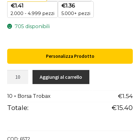
€
1.41
€
1.36
2.000 - 4.999 pezzi
5.000+ pezzi
705 disponibili
Personalizza Prodotto
Borsa
Aggiungi al carrello
Trobax
quantità
€
1.54
10
Borsa Trobax
×
Totale:
€
15.40
COD:
6572