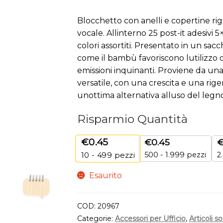
Blocchetto con anelli e copertine ri
vocale. Allinterno 25 post-it adesivi 5
colori assortiti. Presentato in un sacc
come il bambù favoriscono lutilizzo d
emissioni inquinanti. Proviene da un
versatile, con una crescita e una ri
unottima alternativa alluso del legno
Risparmio Quantità
€
0.45
€
0.45
500 - 1.999 pezzi
2
10 - 499
pezzi
Esaurito
COD:
20967
Categorie:
Accessori per Ufficio
,
Articoli so