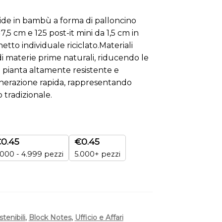
gide in bambù a forma di palloncino
×7,5 cm e 125 post-it mini da 1,5 cm in
hetto individuale riciclato.Materiali
i materie prime naturali, riducendo le
a pianta altamente resistente e
generazione rapida, rappresentando
 tradizionale.
€
0.45
€
0.45
.000 - 4.999 pezzi
5.000+ pezzi
stenibili
,
Block Notes
,
Ufficio e Affari