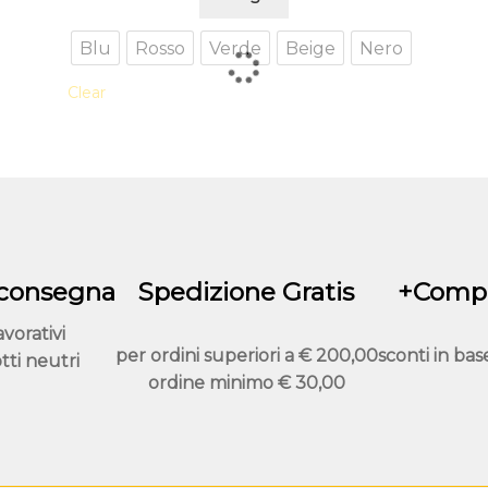
prodotto
ha
Blu
Rosso
Verde
Beige
Nero
più
Clear
varianti.
Le
opzioni
possono
essere
scelte
nella
pagina
 consegna
Spedizione Gratis
+Compr
del
avorativi
prodotto
per ordini superiori a
€ 200,00
sconti in bas
tti neutri
ordine minimo
€ 30,00