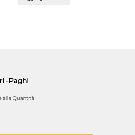
i -Paghi
e alla
Quantità