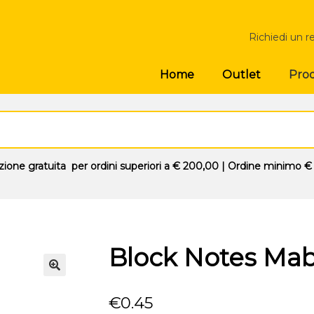
Richiedi un r
Prod
Home
Outlet
zione gratuita
per ordini superiori a
€ 200,00
| Ordine minimo
€
Block Notes Ma
🔍
€
0.45