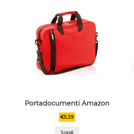
Portadocumenti Amazon
€
5.39
Questo
Scegli