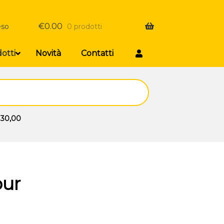
€
0.00
eso
0 prodotti
otti
Novità
Contatti
 30,00
bur