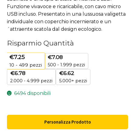
Funzione vivavoce e ricaricabile, con cavo micro
USB incluso. Presentato in una lussuosa valigetta
individuale con coperchio incernierato e un
´attraente scatola dal design ecologico.
Risparmio Quantità
€
7.25
€
7.08
500 - 1.999 pezzi
10 - 499
pezzi
€
6.78
€
6.62
2.000 - 4.999 pezzi
5.000+ pezzi
6494 disponibili
Personalizza Prodotto