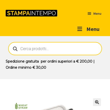
Menu
Menu
Home
Ricerca
prodotti
Outlet
Prodotti
Espandi
Spedizione gratuita
per ordini superiori a
€ 200,00
|
il
Ordine minimo
€ 30,00
Novità
menu
Contatti
child
Il mio account
🔍