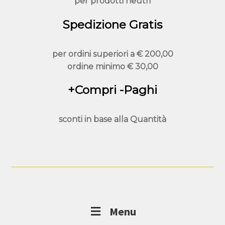
per prodotti neutri
del
prodotto
Spedizione Gratis
per ordini superiori a
€ 200,00
ordine minimo
€ 30,00
+Compri -Paghi
sconti in base alla
Quantità
Menu