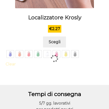
Localizzatore Krosly
€
2.27
Questo
Scegli
prodotto
ha
più
varianti.
Clear
Le
opzioni
possono
essere
Tempi di consegna
scelte
nella
5/7 gg. lavorativi
pagina