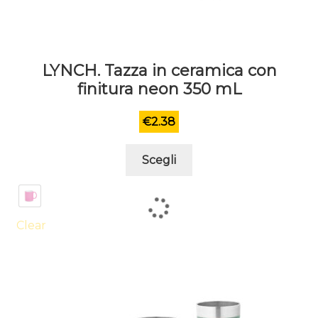
LYNCH. Tazza in ceramica con
finitura neon 350 mL
€
2.38
Questo
Scegli
prodotto
ha
più
varianti.
Clear
Le
opzioni
possono
essere
scelte