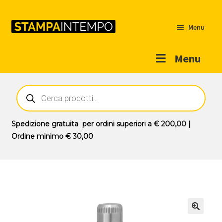
Menu
Menu
Home
Ricerca
prodotti
Outlet
Prodotti
Espandi
Spedizione gratuita
per ordini superiori a
€ 200,00
|
il
Ordine minimo
€ 30,00
Novità
menu
Contatti
child
Il mio account
🔍