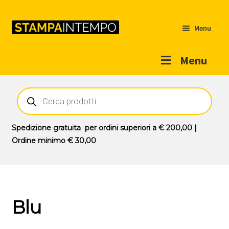
Menu
Menu
Home
Ricerca
prodotti
Outlet
Prodotti
Espandi
Spedizione gratuita
per ordini superiori a
€ 200,00
|
il
Ordine minimo
€ 30,00
Novità
menu
Contatti
child
Il mio account
Blu