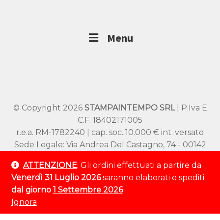
Menu
© Copyright 2026
STAMPAINTEMPO SRL
| P.Iva E
C.F. 18402171005
r.e.a. RM-1782240 | cap. soc. 10.000 € int. versato
Sede Legale: Via Andrea Del Castagno, 74 - 00142
Roma
ATTENZIONE
: Gli ordini effettuati a partire da
Sede Operativa: Viale SS Pietro e Paolo 54/A –
Venerdì 31 Luglio 2026
saranno elaborati e spediti
00144 Roma
dal giorno
1 Settembre 2026
Tel:
+39 320 9529 802
Ignora