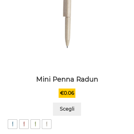
del
prodotto
Mini Penna Radun
€
0.06
Questo
Scegli
prodotto
ha
più