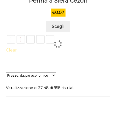
Penna a Sfera Cezon
€
0.07
Questo
Scegli
prodotto
ha
più
varianti.
Clear
Le
opzioni
possono
essere
scelte
Prezzo:
Visualizzazione di 37-48 di 958 risultati
nella
dal
pagina
più
del
economico
prodotto