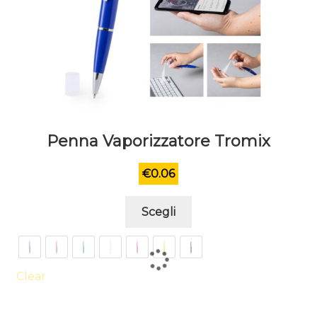
Penna Vaporizzatore Tromix
€
0.06
Questo
Scegli
prodotto
ha
più
varianti.
Clear
Le
opzioni