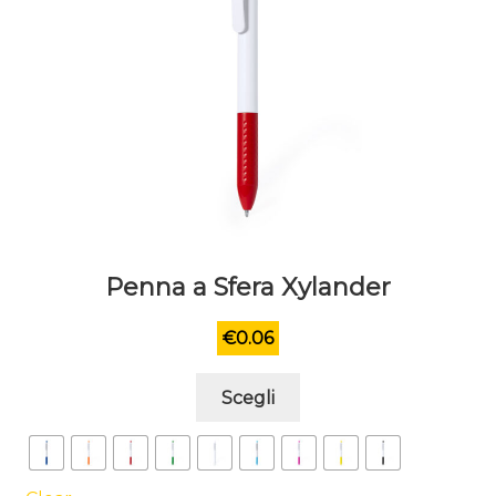
del
prodotto
Penna a Sfera Xylander
€
0.06
Questo
Scegli
prodotto
ha
più