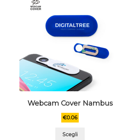
scelte
nella
pagina
del
prodotto
Webcam Cover Nambus
€
0.06
Questo
Scegli
prodotto