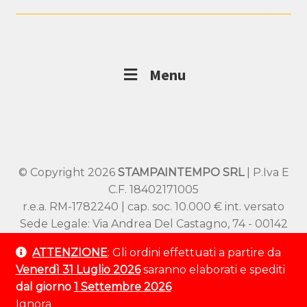
Menu
© Copyright 2026
STAMPAINTEMPO SRL
| P.Iva E
C.F. 18402171005
r.e.a. RM-1782240 | cap. soc. 10.000 € int. versato
Sede Legale: Via Andrea Del Castagno, 74 - 00142
Roma
ATTENZIONE
: Gli ordini effettuati a partire da
Sede Operativa: Viale SS Pietro e Paolo 54/A –
Venerdì 31 Luglio 2026
saranno elaborati e spediti
00144 Roma
dal giorno
1 Settembre 2026
Tel:
+39 320 9529 802
Ignora