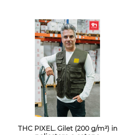
possono
essere
scelte
nella
pagina
del
prodotto
THC PIXEL. Gilet (200 g/m²) in