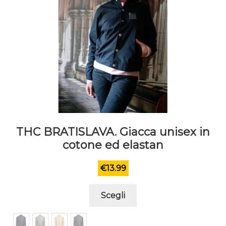
THC BRATISLAVA. Giacca unisex in
cotone ed elastan
€
13.99
Questo
Scegli
prodotto
ha