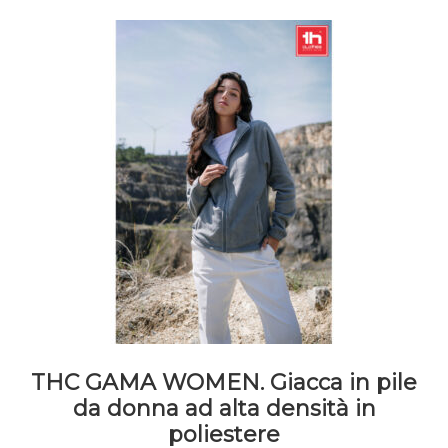
scelte
nella
pagina
del
prodotto
THC GAMA WOMEN. Giacca in pile
da donna ad alta densità in
poliestere