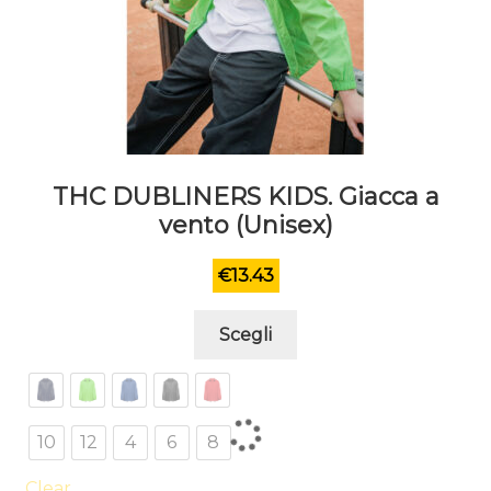
THC DUBLINERS KIDS. Giacca a
vento (Unisex)
€
13.43
Questo
Scegli
prodotto
ha
più
varianti.
10
12
4
6
8
Le
opzioni
Clear