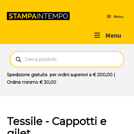
Menu
Menu
Home
Ricerca
prodotti
Outlet
Prodotti
Espandi
Spedizione gratuita
per ordini superiori a
€ 200,00
|
il
Ordine minimo
€ 30,00
Novità
menu
Contatti
child
Il mio account
Tessile - Cappotti e
gilet