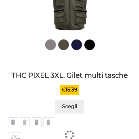
THC PIXEL 3XL. Gilet multi tasche
€
15.39
Questo
Scegli
prodotto
ha
più
varianti.
3XL