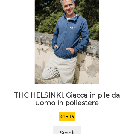
del
prodotto
THC HELSINKI. Giacca in pile da
uomo in poliestere
€
15.13
Questo
Scegli