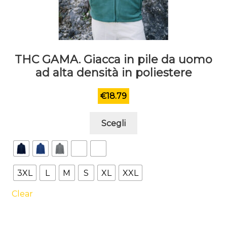
THC GAMA. Giacca in pile da uomo
ad alta densità in poliestere
€
18.79
Questo
Scegli
prodotto
ha
più
varianti.
3XL
L
M
S
XL
XXL
Le
opzioni
Clear
possono
essere