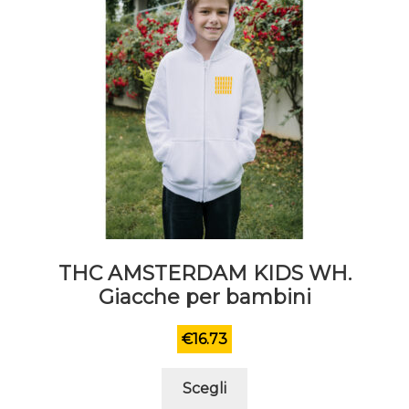
del
prodotto
THC AMSTERDAM KIDS WH.
Giacche per bambini
€
16.73
Questo
Scegli
prodotto