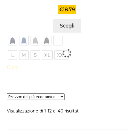
€
18.79
Questo
Scegli
prodotto
ha
più
varianti.
L
M
S
XL
XXL
Le
opzioni
Clear
possono
essere
scelte
nella
pagina
Prezzo:
Visualizzazione di 1-12 di 40 risultati
del
dal
prodotto
più
economico