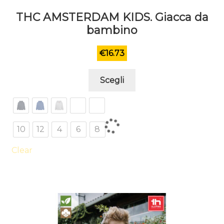
THC AMSTERDAM KIDS. Giacca da
bambino
€
16.73
Questo
Scegli
prodotto
ha
più
varianti.
10
12
4
6
8
Le
opzioni
Clear
possono
essere
scelte
nella
pagina