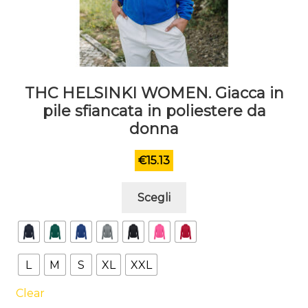
THC HELSINKI WOMEN. Giacca in
pile sfiancata in poliestere da
donna
€
15.13
Questo
Scegli
prodotto
ha
più
varianti.
L
M
S
XL
XXL
Le
opzioni
Clear