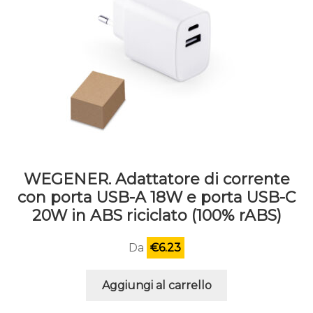
del
prodotto
WEGENER. Adattatore di corrente
con porta USB-A 18W e porta USB-C
20W in ABS riciclato (100% rABS)
Da
€
6.23
Aggiungi al carrello