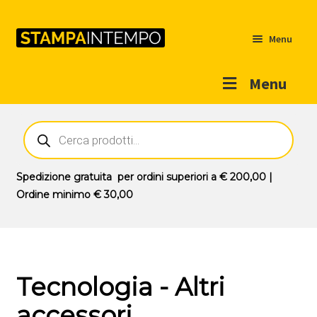
Menu
Menu
Home
Ricerca
prodotti
Outlet
Prodotti
Espandi
Spedizione gratuita
per ordini superiori a
€ 200,00
|
il
Ordine minimo
€ 30,00
Novità
menu
Contatti
child
Il mio account
Tecnologia - Altri
accessori