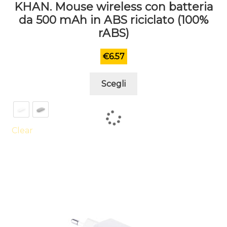
KHAN. Mouse wireless con batteria
da 500 mAh in ABS riciclato (100%
rABS)
€
6.57
Questo
Scegli
prodotto
ha
più
varianti.
Clear
Le
opzioni
possono
essere
scelte
nella
pagina