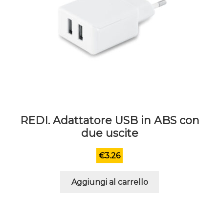
prodotto
REDI. Adattatore USB in ABS con
due uscite
€
3.26
Aggiungi al carrello