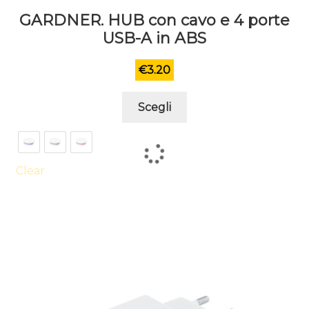
GARDNER. HUB con cavo e 4 porte
USB-A in ABS
€
3.20
Questo
Scegli
prodotto
ha
più
varianti.
Clear
Le
opzioni
possono
essere
scelte
nella
pagina
del