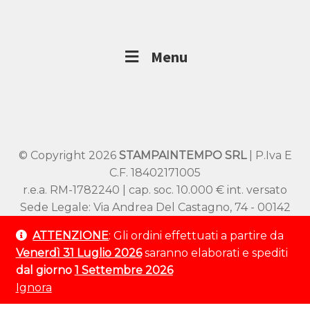
Menu
© Copyright 2026
STAMPAINTEMPO SRL
| P.Iva E
C.F. 18402171005
r.e.a. RM-1782240 | cap. soc. 10.000 € int. versato
Sede Legale: Via Andrea Del Castagno, 74 - 00142
Roma
ATTENZIONE
: Gli ordini effettuati a partire da
Sede Operativa: Viale SS Pietro e Paolo 54/A –
Venerdì 31 Luglio 2026
saranno elaborati e spediti
00144 Roma
dal giorno
1 Settembre 2026
Tel:
+39 320 9529 802
Ignora