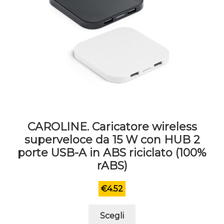
CAROLINE. Caricatore wireless
superveloce da 15 W con HUB 2
porte USB-A in ABS riciclato (100%
rABS)
€
4.52
Questo
Scegli
prodotto