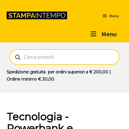
Menu
Menu
Home
Ricerca
prodotti
Outlet
Prodotti
Espandi
Spedizione gratuita
per ordini superiori a
€ 200,00
|
il
Ordine minimo
€ 30,00
Novità
menu
Contatti
child
Il mio account
Tecnologia -
Powerbank e