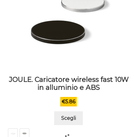
JOULE. Caricatore wireless fast 10W
in alluminio e ABS
€
5.86
Questo
Scegli
prodotto
ha