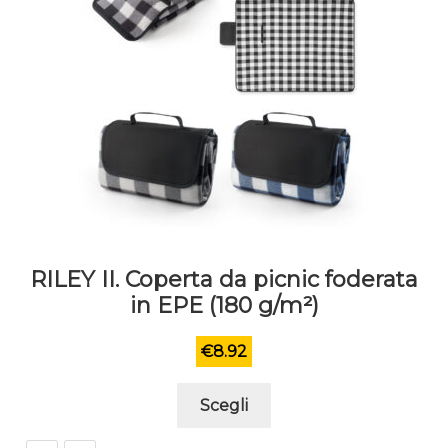
pagina
del
prodotto
RILEY II. Coperta da picnic foderata
in EPE (180 g/m²)
€
8.92
Questo
Scegli
prodotto
ha