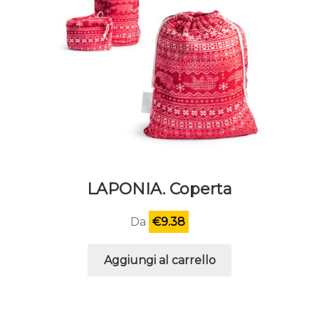
del
prodotto
LAPONIA. Coperta
Da
€
9.38
Aggiungi al carrello