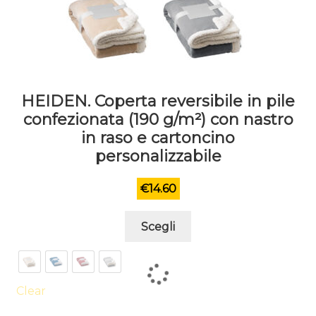
HEIDEN. Coperta reversibile in pile
confezionata (190 g/m²) con nastro
in raso e cartoncino
personalizzabile
€
14.60
Questo
Scegli
prodotto
ha
più
varianti.
Clear
Le