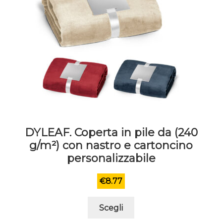
del
prodotto
DYLEAF. Coperta in pile da (240
g/m²) con nastro e cartoncino
personalizzabile
€
8.77
Questo
Scegli
prodotto