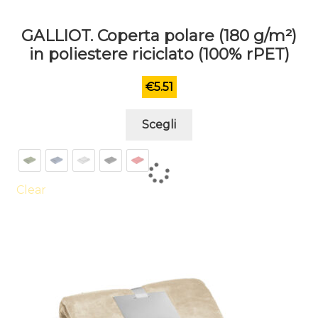
GALLIOT. Coperta polare (180 g/m²)
in poliestere riciclato (100% rPET)
€
5.51
Questo
Scegli
prodotto
ha
più
varianti.
Clear
Le
opzioni
possono
essere
scelte
nella
pagina