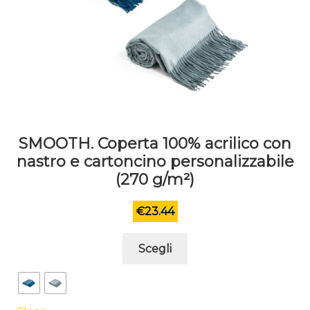
SMOOTH. Coperta 100% acrilico con
nastro e cartoncino personalizzabile
(270 g/m²)
€
23.44
Questo
Scegli
prodotto
ha
più