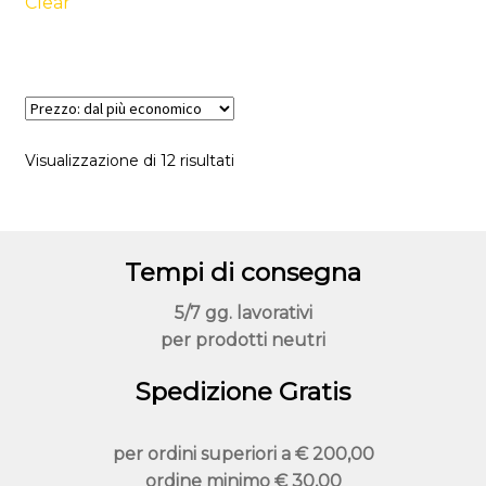
varianti.
Clear
Le
opzioni
possono
essere
scelte
Prezzo:
Visualizzazione di 12 risultati
nella
dal
pagina
più
del
economico
prodotto
Tempi di consegna
5/7 gg. lavorativi
per prodotti neutri
Spedizione Gratis
per ordini superiori a
€ 200,00
ordine minimo
€ 30,00