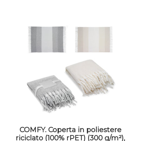
opzioni
possono
essere
scelte
nella
pagina
del
prodotto
COMFY. Coperta in poliestere
riciclato (100% rPET) (300 g/m²),