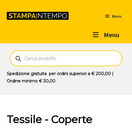
Menu
Menu
Home
Ricerca
prodotti
Outlet
Prodotti
Espandi
Spedizione gratuita
per ordini superiori a
€ 200,00
|
il
Ordine minimo
€ 30,00
Novità
menu
Contatti
child
Il mio account
Tessile - Coperte