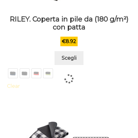
RILEY. Coperta in pile da (180 g/m²)
con patta
€
8.92
Questo
Scegli
prodotto
ha
più
varianti.
Clear
Le
opzioni
possono
essere
scelte
nella