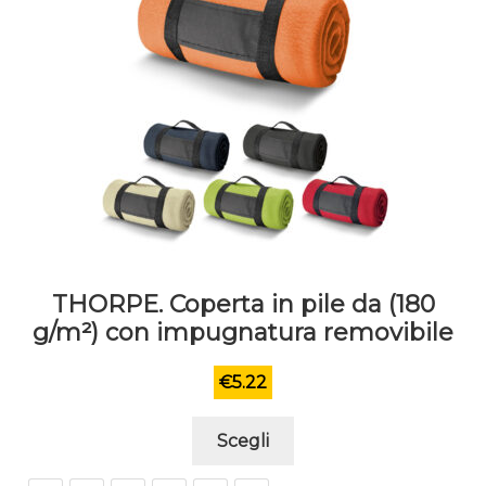
pagina
del
prodotto
THORPE. Coperta in pile da (180
g/m²) con impugnatura removibile
€
5.22
Questo
Scegli
prodotto
ha