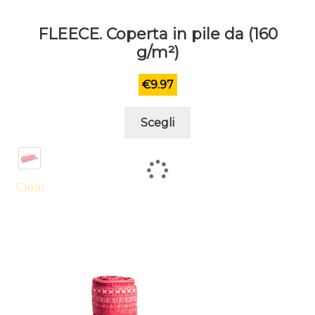
FLEECE. Coperta in pile da (160
g/m²)
€
9.97
Questo
Scegli
prodotto
ha
più
varianti.
Clear
Le
opzioni
possono
essere
scelte
nella
pagina