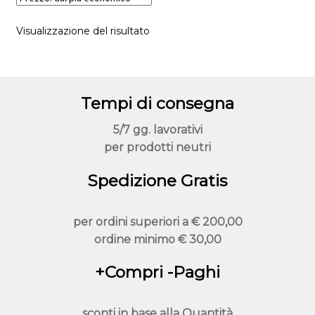
scelte
Visualizzazione del risultato
nella
pagina
del
prodotto
Tempi di consegna
5/7 gg. lavorativi
per prodotti neutri
Spedizione Gratis
per ordini superiori a
€ 200,00
ordine minimo
€ 30,00
+Compri -Paghi
sconti in base alla
Quantità