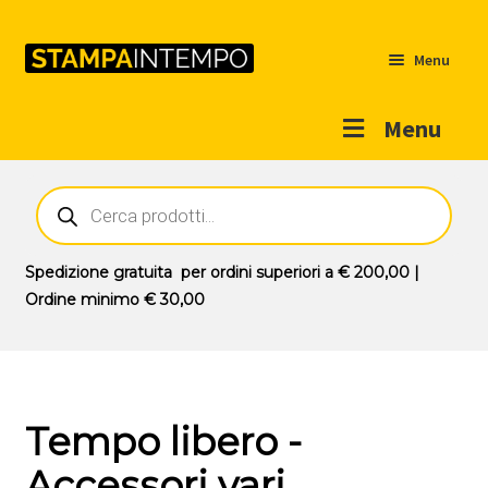
Menu
Menu
Home
Ricerca
prodotti
Outlet
Prodotti
Espandi
Spedizione gratuita
per ordini superiori a
€ 200,00
|
il
Ordine minimo
€ 30,00
Novità
menu
Contatti
child
Il mio account
Tempo libero -
Accessori vari