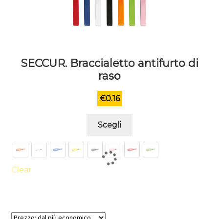
SECCUR. Braccialetto antifurto di
raso
€
0.16
Questo
Scegli
prodotto
ha
più
varianti.
Clear
Le
opzioni
possono
essere