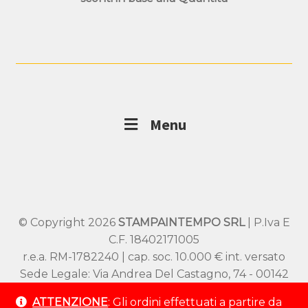
Menu
© Copyright 2026
STAMPAINTEMPO SRL
| P.Iva E
C.F. 18402171005
r.e.a. RM-1782240 | cap. soc. 10.000 € int. versato
Sede Legale: Via Andrea Del Castagno, 74 - 00142
Roma
ATTENZIONE
: Gli ordini effettuati a partire da