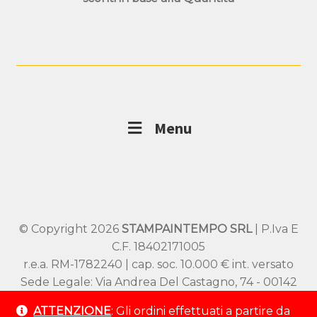
Menu
© Copyright 2026
STAMPAINTEMPO SRL
| P.Iva E
C.F. 18402171005
r.e.a. RM-1782240 | cap. soc. 10.000 € int. versato
Sede Legale: Via Andrea Del Castagno, 74 - 00142
Roma
ATTENZIONE
: Gli ordini effettuati a partire da