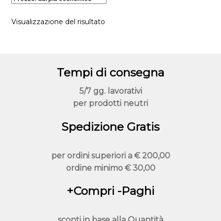
scelte
Visualizzazione del risultato
nella
pagina
del
prodotto
Tempi di consegna
5/7 gg. lavorativi
per prodotti neutri
Spedizione Gratis
per ordini superiori a
€ 200,00
ordine minimo
€ 30,00
+Compri -Paghi
sconti in base alla
Quantità