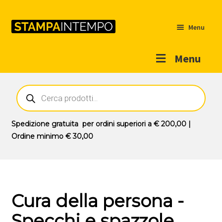
Menu
Menu
Home
Ricerca
prodotti
Outlet
Prodotti
Espandi
Spedizione gratuita
per ordini superiori a
€ 200,00
|
il
Ordine minimo
€ 30,00
Novità
menu
Contatti
child
Il mio account
Cura della persona -
Specchi e spazzole