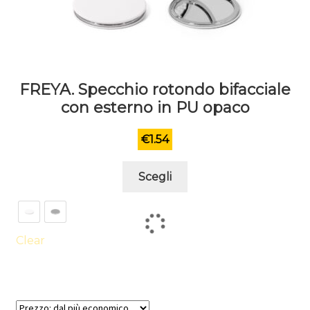
FREYA. Specchio rotondo bifacciale
con esterno in PU opaco
€
1.54
Questo
Scegli
prodotto
ha
più
varianti.
Clear
Le
opzioni
possono
essere