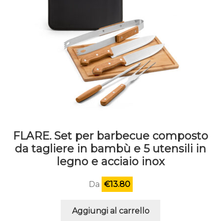
pagina
del
prodotto
FLARE. Set per barbecue composto
da tagliere in bambù e 5 utensili in
legno e acciaio inox
Da
€
13.80
Aggiungi al carrello