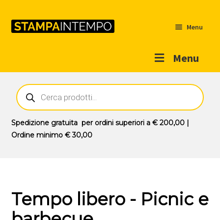
Menu
Menu
Home
Ricerca
prodotti
Outlet
Prodotti
Espandi
Spedizione gratuita
per ordini superiori a
€ 200,00
|
il
Ordine minimo
€ 30,00
Novità
menu
Contatti
child
Il mio account
Tempo libero - Picnic e
barbecue