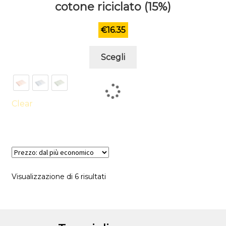
cotone riciclato (15%)
€
16.35
Questo
Scegli
prodotto
ha
più
varianti.
Clear
Le
opzioni
possono
essere
scelte
Visualizzazione di 6 risultati
nella
pagina
del
prodotto