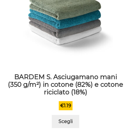
BARDEM S. Asciugamano mani
(350 g/m²) in cotone (82%) e cotone
riciclato (18%)
€
1.19
Questo
Scegli
prodotto