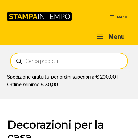
Menu
Menu
Home
Ricerca
prodotti
Outlet
Prodotti
Espandi
Spedizione gratuita
per ordini superiori a
€ 200,00
|
il
Ordine minimo
€ 30,00
Novità
menu
Contatti
child
Il mio account
Decorazioni per la
casa