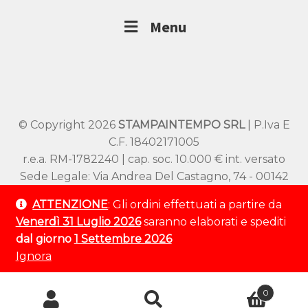
Menu
© Copyright 2026
STAMPAINTEMPO SRL
| P.Iva E
C.F. 18402171005
r.e.a. RM-1782240 | cap. soc. 10.000 € int. versato
Sede Legale: Via Andrea Del Castagno, 74 - 00142
Roma
ATTENZIONE
: Gli ordini effettuati a partire da
Sede Operativa: Viale SS Pietro e Paolo 54/A –
Venerdì 31 Luglio 2026
saranno elaborati e spediti
00144 Roma
dal giorno
1 Settembre 2026
Tel:
+39 320 9529 802
Ignora
Ricerca
0
prodotti