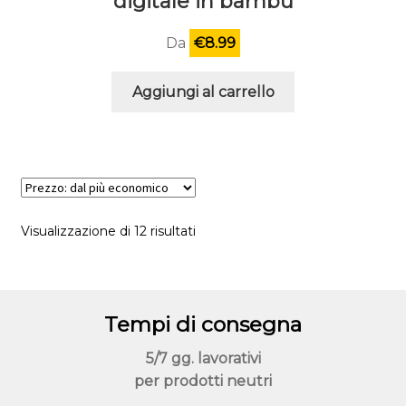
digitale in bambù
Da
€
8.99
Aggiungi al carrello
Prezzo:
Visualizzazione di 12 risultati
dal
più
economico
Tempi di consegna
5/7 gg. lavorativi
per prodotti neutri