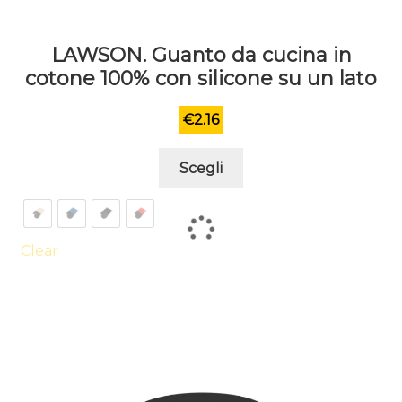
LAWSON. Guanto da cucina in
cotone 100% con silicone su un lato
€
2.16
Questo
Scegli
prodotto
ha
più
varianti.
Clear
Le
opzioni
possono
essere
scelte
nella