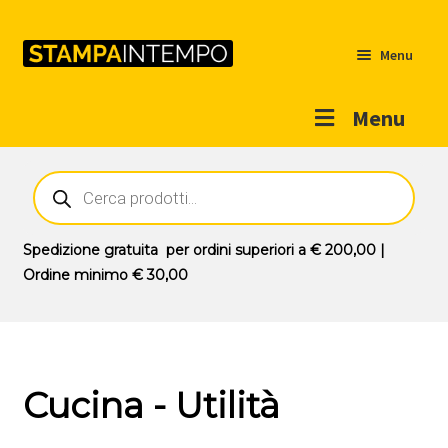
Menu
Menu
Home
Ricerca
prodotti
Outlet
Prodotti
Espandi
Spedizione gratuita
per ordini superiori a
€ 200,00
|
il
Ordine minimo
€ 30,00
Novità
menu
Contatti
child
Il mio account
Cucina - Utilità