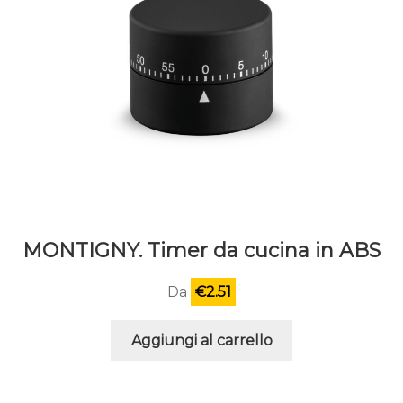
pagina
del
prodotto
MONTIGNY. Timer da cucina in ABS
Da
€
2.51
Aggiungi al carrello