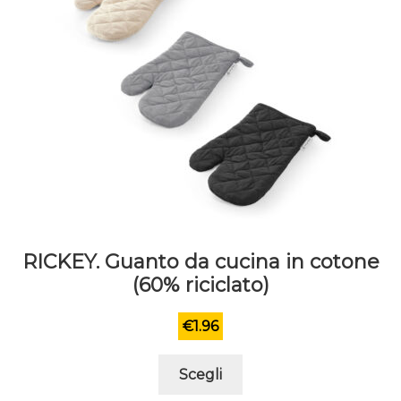
pagina
del
prodotto
RICKEY. Guanto da cucina in cotone
(60% riciclato)
€
1.96
Questo
Scegli
prodotto