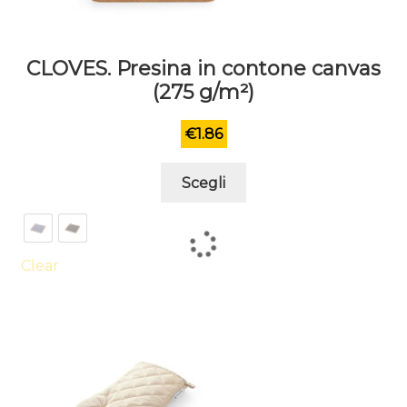
CLOVES. Presina in contone canvas
(275 g/m²)
€
1.86
Questo
Scegli
prodotto
ha
più
varianti.
Clear
Le
opzioni
possono
essere
scelte
nella