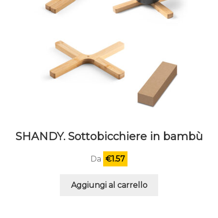
pagina
del
prodotto
SHANDY. Sottobicchiere in bambù
Da
€
1.57
Aggiungi al carrello