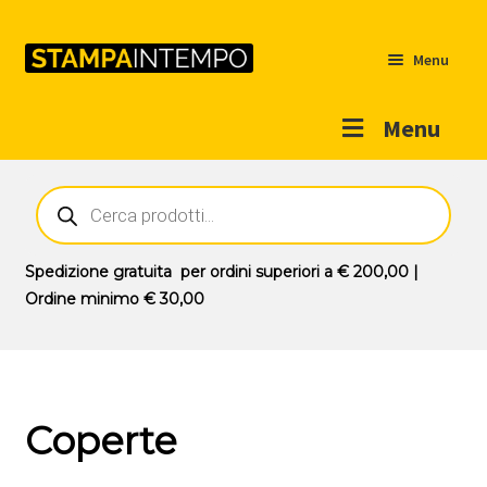
Menu
Menu
Home
Ricerca
prodotti
Outlet
Prodotti
Espandi
Spedizione gratuita
per ordini superiori a
€ 200,00
|
il
Ordine minimo
€ 30,00
Novità
menu
Contatti
child
Il mio account
Coperte