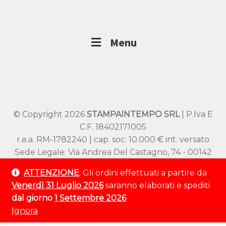
Menu
© Copyright 2026
STAMPAINTEMPO SRL
| P.Iva E
C.F. 18402171005
r.e.a. RM-1782240 | cap. soc. 10.000 € int. versato
Sede Legale: Via Andrea Del Castagno, 74 - 00142
Roma
ATTENZIONE
: Gli ordini effettuati a partire da
Sede Operativa: Viale SS Pietro e Paolo 54/A –
Venerdì 31 Luglio 2026
saranno elaborati e spediti
00144 Roma
dal giorno
1 Settembre 2026
Tel:
+39 320 9529 802
Ignora