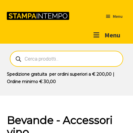
Menu
Menu
Home
Ricerca
prodotti
Outlet
Prodotti
Espandi
Spedizione gratuita
per ordini superiori a
€ 200,00
|
il
Ordine minimo
€ 30,00
Novità
menu
Contatti
child
Il mio account
Bevande - Accessori
vino