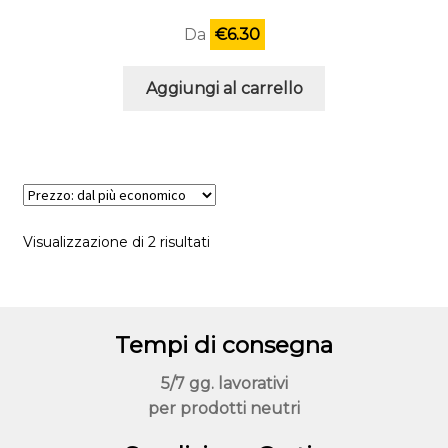
Da
€
6.30
Aggiungi al carrello
Prezzo:
Visualizzazione di 2 risultati
dal
più
economico
Tempi di consegna
5/7 gg. lavorativi
per prodotti neutri