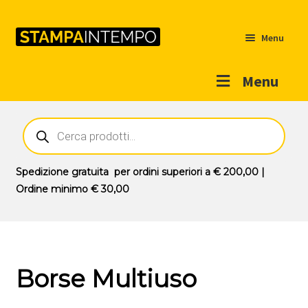
Menu
Menu
Home
Ricerca
prodotti
Outlet
Prodotti
Espandi
Spedizione gratuita
per ordini superiori a
€ 200,00
|
il
Ordine minimo
€ 30,00
Novità
menu
Contatti
child
Il mio account
Borse Multiuso