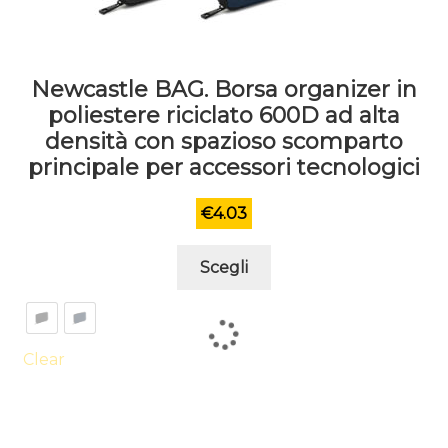
Newcastle BAG. Borsa organizer in
poliestere riciclato 600D ad alta
densità con spazioso scomparto
principale per accessori tecnologici
€
4.03
Questo
Scegli
prodotto
ha
più
varianti.
Clear
Le
opzioni
possono