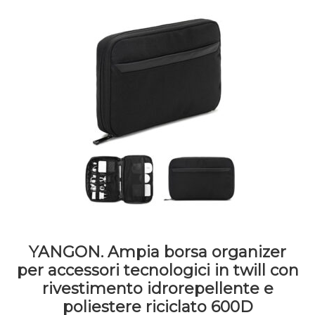
essere
scelte
nella
pagina
del
prodotto
YANGON. Ampia borsa organizer
per accessori tecnologici in twill con
rivestimento idrorepellente e
poliestere riciclato 600D