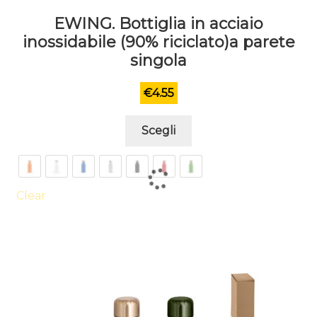
EWING. Bottiglia in acciaio
inossidabile (90% riciclato)a parete
singola
€
4.55
Questo
Scegli
prodotto
ha
più
varianti.
Clear
Le
opzioni
possono
essere
scelte
nella