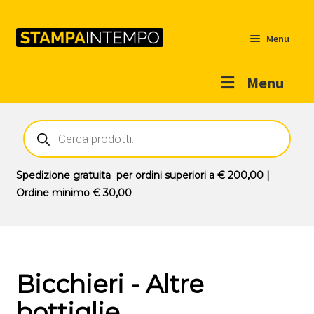
Menu
Menu
Home
Ricerca
prodotti
Outlet
Prodotti
Espandi
Spedizione gratuita
per ordini superiori a
€ 200,00
|
il
Ordine minimo
€ 30,00
Novità
menu
Contatti
child
Il mio account
Bicchieri - Altre
bottiglie