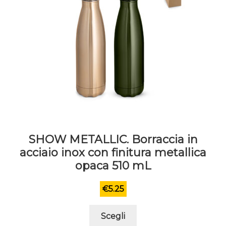
pagina
del
prodotto
SHOW METALLIC. Borraccia in
acciaio inox con finitura metallica
opaca 510 mL
€
5.25
Questo
Scegli
prodotto