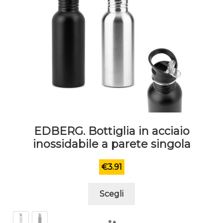
EDBERG. Bottiglia in acciaio
inossidabile a parete singola
€
3.91
Questo
Scegli
prodotto
ha