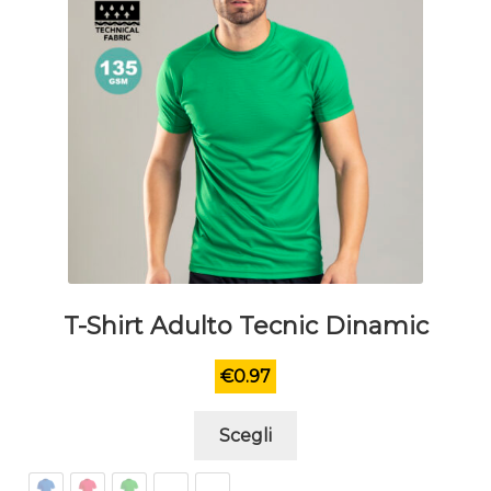
prodotto
T-Shirt Adulto Tecnic Dinamic
€
0.97
Questo
Scegli
prodotto
ha