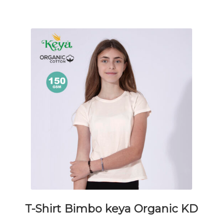
essere
scelte
nella
pagina
del
prodotto
T-Shirt Bimbo keya Organic KD