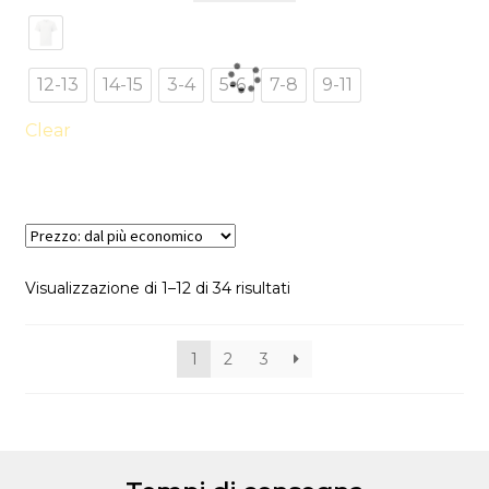
ha
più
varianti.
12-13
14-15
3-4
5-6
7-8
9-11
Le
opzioni
Clear
possono
essere
scelte
nella
pagina
Visualizzazione di 1–12 di 34 risultati
del
prodotto
1
2
3