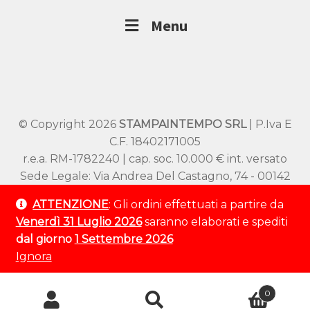
Menu
© Copyright 2026
STAMPAINTEMPO SRL
| P.Iva E
C.F. 18402171005
r.e.a. RM-1782240 | cap. soc. 10.000 € int. versato
Sede Legale: Via Andrea Del Castagno, 74 - 00142
Roma
ATTENZIONE
: Gli ordini effettuati a partire da
Sede Operativa: Viale SS Pietro e Paolo 54/A –
Venerdì 31 Luglio 2026
saranno elaborati e spediti
00144 Roma
dal giorno
1 Settembre 2026
Tel:
+39 320 9529 802
Ignora
💬 Hai bisogno d'aiuto?
Ricerca
0
prodotti