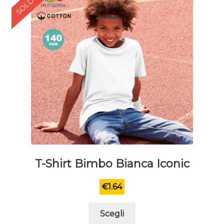
SOLD OUT
pagina
del
prodotto
T-Shirt Bimbo Bianca Iconic
€
1.64
Questo
Scegli
prodotto