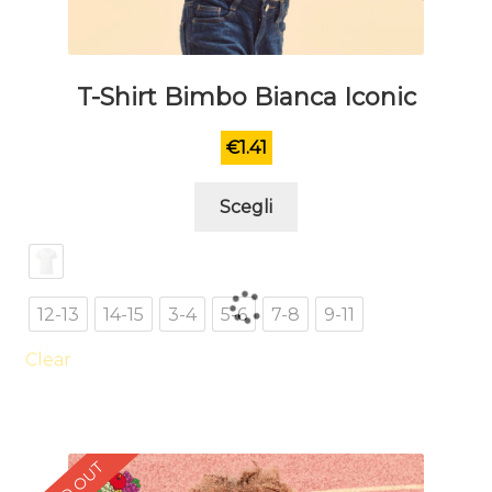
T-Shirt Bimbo Bianca Iconic
€
1.41
Questo
Scegli
prodotto
ha
più
varianti.
12-13
14-15
3-4
5-6
7-8
9-11
Le
opzioni
Clear
possono
essere
scelte
nella