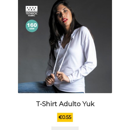
T-Shirt Adulto Yuk
€
0.55
Questo