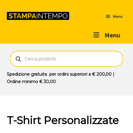
Menu
Menu
Home
Ricerca
prodotti
Outlet
Prodotti
Espandi
Spedizione gratuita
per ordini superiori a
€ 200,00
|
il
Ordine minimo
€ 30,00
Novità
menu
Contatti
child
Il mio account
T-Shirt Personalizzate