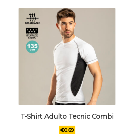
scelte
nella
pagina
del
prodotto
T-Shirt Adulto Tecnic Combi
€
0.69