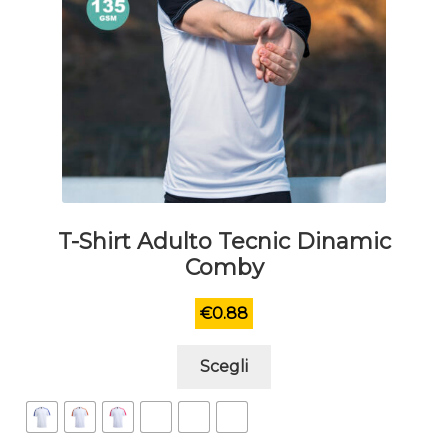
T-Shirt Adulto Tecnic Dinamic
Comby
€
0.88
Questo
Scegli
prodotto
ha
più