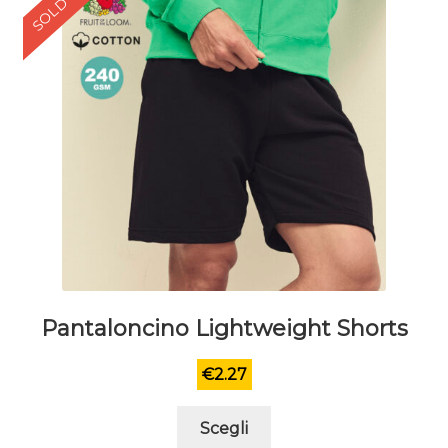
SOLD OUT
pagina
del
prodotto
Pantaloncino Lightweight Shorts
€
2.27
Questo
Scegli
prodotto