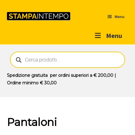
Menu
Menu
Home
Ricerca
prodotti
Outlet
Prodotti
Espandi
Spedizione gratuita
per ordini superiori a
€ 200,00
|
il
Ordine minimo
€ 30,00
Novità
menu
Contatti
child
Il mio account
Pantaloni