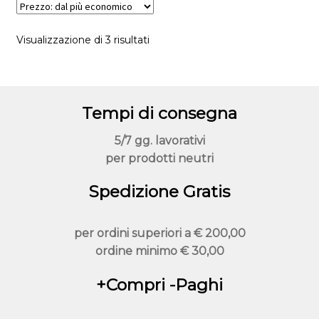
nella
pagina
Prezzo:
Visualizzazione di 3 risultati
del
dal
prodotto
più
economico
Tempi di consegna
5/7 gg. lavorativi
per prodotti neutri
Spedizione Gratis
per ordini superiori a
€ 200,00
ordine minimo
€ 30,00
+Compri -Paghi