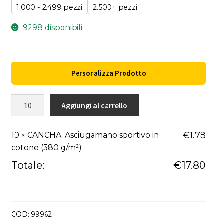
1.000 - 2.499 pezzi
2.500+ pezzi
9298 disponibili
Personalizza Prodotto
CANCHA.
Aggiungi al carrello
Asciugamano
sportivo
€
1.78
10
CANCHA. Asciugamano sportivo in
×
in
cotone (380 g/m²)
cotone
(380
Totale:
€
17.80
g/m²)
quantità
COD:
99962