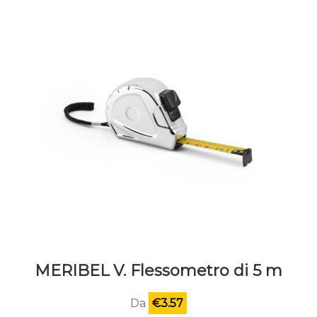
MERIBEL V. Flessometro di 5 m
Da
€
3.57