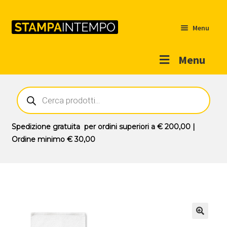
Menu
Menu
Home
Ricerca
prodotti
Outlet
Prodotti
Espandi
Spedizione gratuita
per ordini superiori a
€ 200,00
|
il
Ordine minimo
€ 30,00
Novità
menu
Contatti
child
Il mio account
🔍